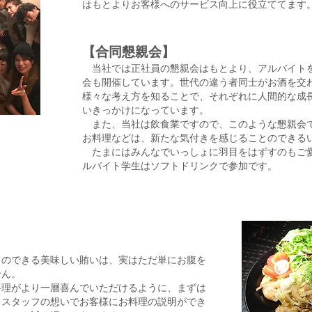
はもとよりお客様へのサービス向上に役立ててます
【合同懇親会】
当社では正社員の懇親会はもとより、アルバイトを
会も開催しています。世代の違う者同士がお酒を交
様々な考え方を知ることで、それぞれに人間的な成
いきっかけになっています。
また、当社は飲食業ですので、このような懇親会
お料理などは、新たな気付きを感じることのできる
たまにはみんなでいっしょに羽目をはずすのもご愛
ルバイト学生はソフトドリンクで参加です。
のできる美味しい賄いは、実はただ単にお腹を
せん。
理がより一層喜んでいただけるように、まずは
、スタッフの想いでお客様にお料理の説明ができ